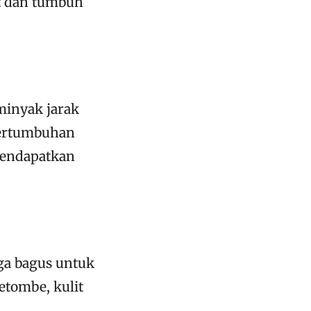
at dan tumbuh
minyak jarak
pertumbuhan
mendapatkan
gga bagus untuk
etombe, kulit