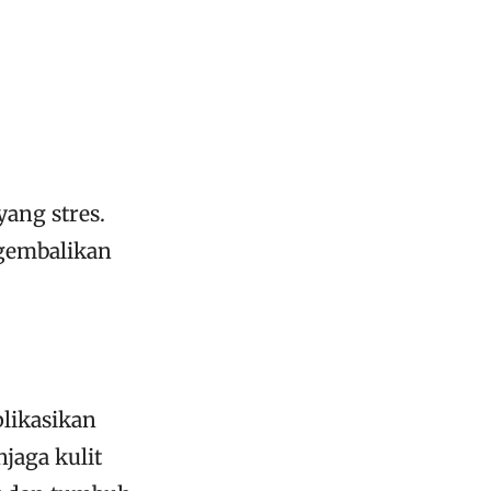
ang stres.
ngembalikan
likasikan
jaga kulit