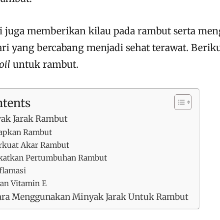
ni juga memberikan kilau pada rambut serta me
ari yang bercabang menjadi sehat terawat. Berik
oil
untuk rambut.
ntents
ak Jarak Rambut
bapkan Rambut
rkuat Akar Rambut
gkatkan Pertumbuhan Rambut
nflamasi
kan Vitamin E
ara Menggunakan Minyak Jarak Untuk Rambut