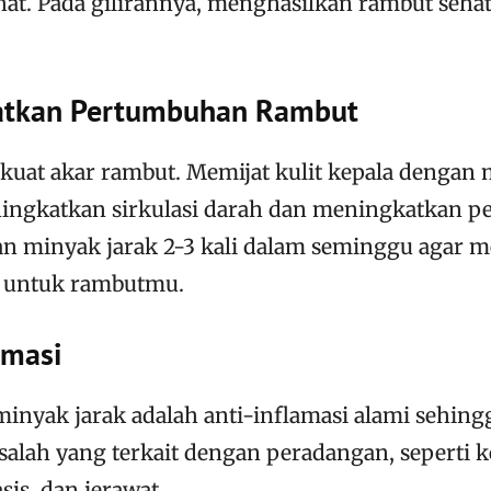
ehat. Pada gilirannya, menghasilkan rambut seh
atkan Pertumbuhan Rambut
uat akar rambut. Memijat kulit kepala dengan 
ningkatkan sirkulasi darah dan meningkatkan 
an minyak jarak 2-3 kali dalam seminggu agar 
k untuk rambutmu.
amasi
minyak jarak
adalah anti-inflamasi alami sehin
lah yang terkait dengan peradangan, seperti k
asis, dan jerawat.