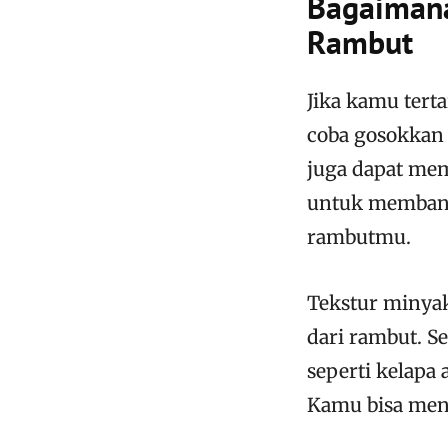
Bagaimana
Rambut
Jika kamu ter
coba gosokkan 
juga dapat mem
untuk membant
rambutmu.
Tekstur minyak
dari rambut. S
seperti kelapa
Kamu bisa me