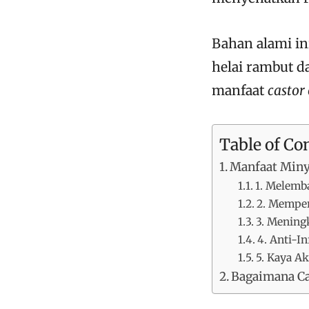
Bahan alami i
helai rambut d
manfaat
castor 
Table of Co
Manfaat Miny
1. Melem
2. Mempe
3. Menin
4. Anti-I
5. Kaya A
Bagaimana C