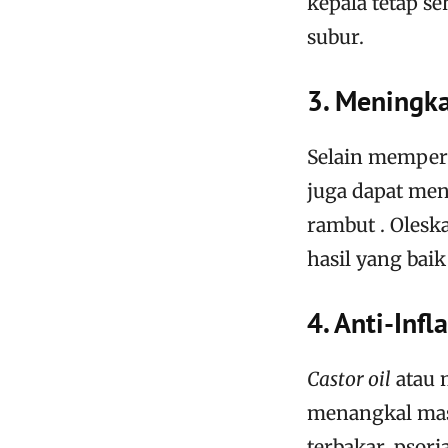
kepala tetap s
subur.
3. Meningk
Selain memperk
juga dapat me
rambut . Olesk
hasil yang bai
4. Anti-Infl
Castor oil
atau 
menangkal masa
terbakar, psori