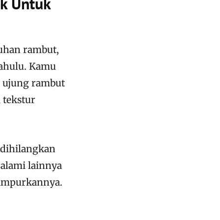
k Untuk
uhan rambut,
dahulu. Kamu
i ujung rambut
tekstur
 dihilangkan
alami lainnya
campurkannya.