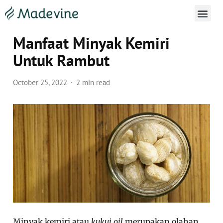
Cara Penggunaan Madevine 
Manfaat Minyak Kemiri
Untuk Rambut
October 25, 2022
2 min read
Minyak kemiri atau
kukui oil
merupakan olahan